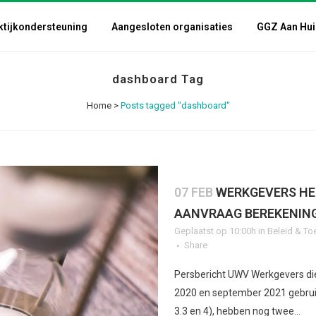
ktijkondersteuning
Aangesloten organisaties
GGZ Aan Hui
dashboard Tag
Home
>
Posts tagged "dashboard"
07 FEB
WERKGEVERS HE
AANVRAAG BEREKENIN
Geplaatst op 10:00h
in
Beleid & To
Share
Persbericht UWV Werkgevers die
2020 en september 2021 gebrui
3.3 en 4), hebben nog twee...