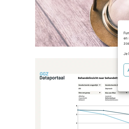
Fun
en 
zoa
Je 