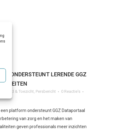
ing
vens
AAL ONDERSTEUNT LERENDE GGZ
ALITEITEN
g
,
Beleid & Toezicht
,
Persbericht
0 Reactie's
 een platform ondersteunt GGZ Dataportaal
verbetering van zorg en het maken van
aliteiten geven professionals meer inzichten