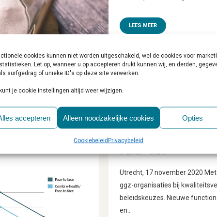
LEES MEER
ctionele cookies kunnen niet worden uitgeschakeld, wel de cookies voor market
statistieken. Let op, wanneer u op accepteren drukt kunnen wij, en derden, gege
ls surfgedrag of unieke ID's op deze site verwerken.
kunt je cookie instellingen altijd weer wijzigen.
17 NOV
GGZ DATAPORT
Alles accepteren
Alleen noodzakelijke cookies
Opties
MET NIEUWE FUNCTION
Cookiebeleid
Privacybeleid
Geplaatst op 15:00h
in
Behandelin
0
Likes
Share
Utrecht, 17 november 2020 Met
ggz-organisaties bij kwaliteits
beleidskeuzes. Nieuwe function
en...