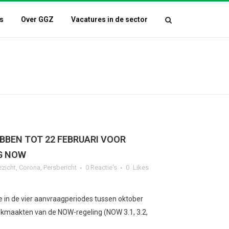
s
Over GGZ
Vacatures in de sector
BBEN TOT 22 FEBRUARI VOOR
G NOW
ezicht
,
Corona
,
Persbericht
0 Reactie's
0
Likes
 in de vier aanvraagperiodes tussen oktober
kmaakten van de NOW-regeling (NOW 3.1, 3.2,