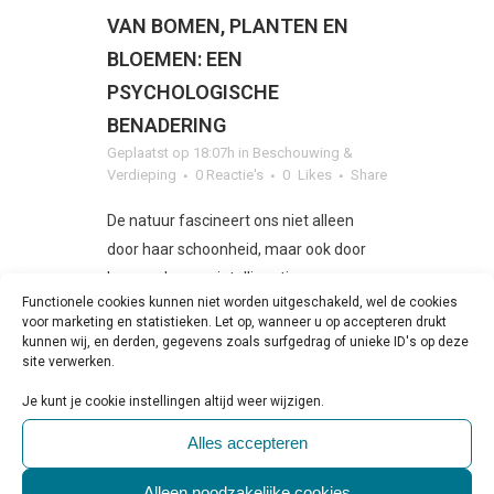
VAN BOMEN, PLANTEN EN
BLOEMEN: EEN
PSYCHOLOGISCHE
BENADERING
Geplaatst op 18:07h
in
Beschouwing &
Verdieping
0 Reactie's
0
Likes
Share
De natuur fascineert ons niet alleen
door haar schoonheid, maar ook door
haar verborgen intelligentie en
Functionele cookies kunnen niet worden uitgeschakeld, wel de cookies
complexe interacties. Recent onderzoek
voor marketing en statistieken. Let op, wanneer u op accepteren drukt
naar de belevingswereld van bomen,
kunnen wij, en derden, gegevens zoals surfgedrag of unieke ID's op deze
site verwerken.
planten...
Je kunt je cookie instellingen altijd weer wijzigen.
LEES MEER
Alles accepteren
Alleen noodzakelijke cookies