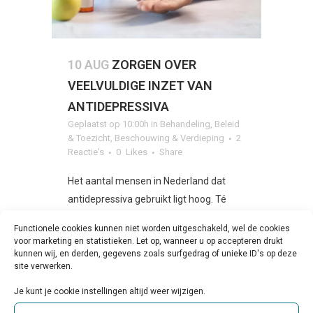
10 AUG
ZORGEN OVER
VEELVULDIGE INZET VAN
ANTIDEPRESSIVA
Geplaatst op 10:00h
in
Behandeling
,
Beleid
& Toezicht
,
Beschouwing & Verdieping
2
Reactie's
0
Likes
Share
Het aantal mensen in Nederland dat
antidepressiva gebruikt ligt hoog. Té
hoog, zo menen onder andere
Functionele cookies kunnen niet worden uitgeschakeld, wel de cookies
psycholoog Ellen Botman en psychiater
voor marketing en statistieken. Let op, wanneer u op accepteren drukt
en hoogleraar Floortje Scheepers.
kunnen wij, en derden, gegevens zoals surfgedrag of unieke ID's op deze
site verwerken.
Inmiddels...
Je kunt je cookie instellingen altijd weer wijzigen.