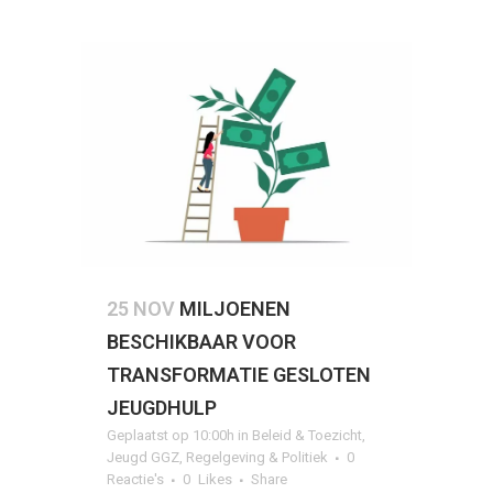
25 NOV
MILJOENEN
BESCHIKBAAR VOOR
TRANSFORMATIE GESLOTEN
JEUGDHULP
Geplaatst op 10:00h
in
Beleid & Toezicht
,
Jeugd GGZ
,
Regelgeving & Politiek
0
Reactie's
0
Likes
Share