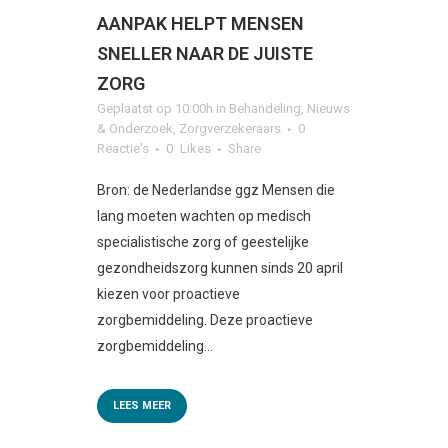
AANPAK HELPT MENSEN
SNELLER NAAR DE JUISTE
ZORG
Geplaatst op 10:00h
in
Behandeling
,
Nieuws
& Onderzoek
,
Zorgverzekeraars
0
Reactie's
0
Likes
Share
Bron: de Nederlandse ggz Mensen die
lang moeten wachten op medisch
specialistische zorg of geestelijke
gezondheidszorg kunnen sinds 20 april
kiezen voor proactieve
zorgbemiddeling. Deze proactieve
zorgbemiddeling...
LEES MEER