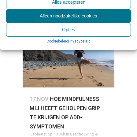
LEES MEER
Alles accepteren
Alleen noodzakelijke cookies
Opties
Cookiebeleid
Privacybeleid
17 NOV
HOE MINDFULNESS
MIJ HEEFT GEHOLPEN GRIP
TE KRIJGEN OP ADD-
SYMPTOMEN
Geplaatst op 10:00h
in
Beschouwing &