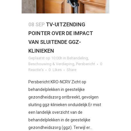
08 SEP
TV-UITZENDING
POINTER OVER DE IMPACT
VAN SLUITENDE GGZ-
KLINIEKEN
Geplaatst op 10:00h
in
Behandeling
,
Beschouwing & Verdieping
,
Persbericht
0
Reactie's
0
Likes
Share
Persbericht KRO-NCRV Zicht op
behandelplekken in geestelijke
gezondheidszorg ontbreekt, gevolgen
sluiting ggz-klinieken onduidelijk Er mist
een landelijk overzicht van de
behandelplekken in de geestelijke
gezondheidszorg (ggz). Terwijl er...