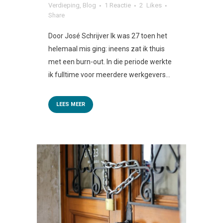
Verdieping
,
Blog
1 Reactie
2
Likes
Share
Door José Schrijver Ik was 27 toen het
helemaal mis ging: ineens zat ik thuis
met een burn-out. In die periode werkte
ik fulltime voor meerdere werkgevers...
LEES MEER