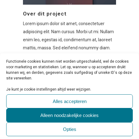
Over dit project
Lorem ipsum dolor sit amet, consectetuer
adipiscing elit. Nam cursus. Morbi ut mi. Nullam
enim leo, egestas id, condimentum at, laoreet
mattis, massa. Sed eleifend nonummy diam.
Praesent mauris ante, elementum et,
Functionele cookies kunnen niet worden uitgeschakeld, wel de cookies
bibendum at, posuere sit amet, nibh. Duis
voor marketing en statistieken. Let op, wanneer u op accepteren drukt
tincidunt lectus quis dui viverra vestibulum.
kunnen wij, en derden, gegevens zoals surfgedrag of unieke ID's op deze
site verwerken.
Suspendisse vulputate aliquam dui.Excepteur
sint occaecat cupidatat non proident, sunt in
Je kunt je cookie instellingen altijd weer wijzigen.
culpa qui officia deserunt mollit anim id est
Alles accepteren
laborum
Alleen noodzakelijke cookies
Custom Field
Opties
Lorem ipsum dolor sit amet