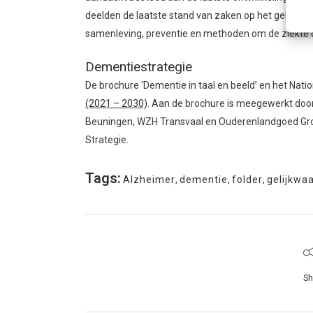
deelden de laatste stand van zaken op het gebied v
samenleving, preventie en methoden om de ziekte o
Dementiestrategie
De brochure ‘Dementie in taal en beeld’ en het Nat
(2021 – 2030)
. Aan de brochure is meegewerkt doo
Beuningen, WZH Transvaal en Ouderenlandgoed Gro
Strategie.
Tags:
Alzheimer
,
dementie
,
folder
,
gelijkwa
Sh