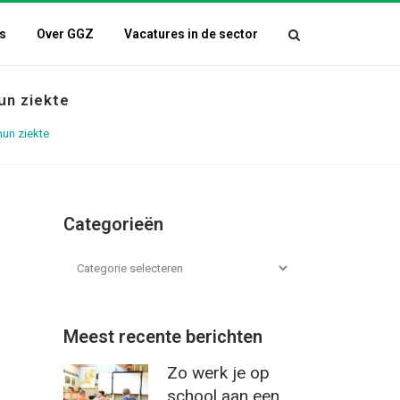
s
Over GGZ
Vacatures in de sector
un ziekte
hun ziekte
Categorieën
Meest recente berichten
Zo werk je op
school aan een