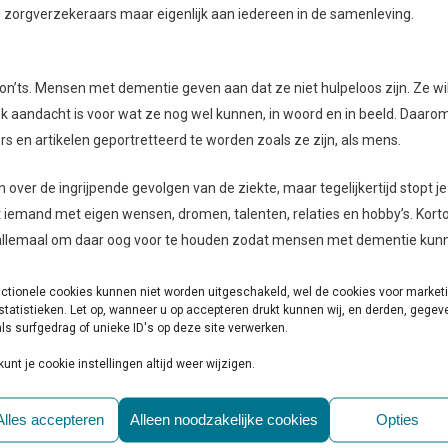
, zorgverzekeraars maar eigenlijk aan iedereen in de samenleving.
don’ts. Mensen met dementie geven aan dat ze niet hulpeloos zijn. Ze wi
ok aandacht is voor wat ze nog wel kunnen, in woord en in beeld. Daaro
ers en artikelen geportretteerd te worden zoals ze zijn, als mens.
 over de ingrijpende gevolgen van de ziekte, maar tegelijkertijd stopt je
ijft iemand met eigen wensen, dromen, talenten, relaties en hobby’s. Kort
ns allemaal om daar oog voor te houden zodat mensen met dementie kun
 bij aan een dementievriendelijkere samenleving. Iedereen kan iets doen
ctionele cookies kunnen niet worden uitgeschakeld, wel de cookies voor market
rijven over ‘mensen met dementie’ in plaats van ‘demente ouderen’.”
statistieken. Let op, wanneer u op accepteren drukt kunnen wij, en derden, gege
ls surfgedrag of unieke ID's op deze site verwerken.
kunt je cookie instellingen altijd weer wijzigen.
ementie Congres plaats in NBC Nieuwegein, georganiseerd in samenwerki
s bedoeld voor iedereen die te maken heeft met dementie: mensen me
ionals, onderzoekers en beleidsmakers. Tijdens deze editie is er volop
Alles accepteren
Alleen noodzakelijke cookies
Opties
p het gebied van dementieonderzoek. Experts en andere onderzoekers