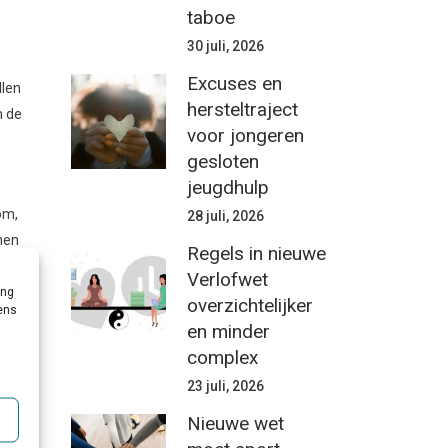
taboe
30 juli, 2026
Excuses en
llen
hersteltraject
m de
voor jongeren
gesloten
jeugdhulp
om,
28 juli, 2026
nen
Regels in nieuwe
.
Verlofwet
ing
overzichtelijker
vens
en minder
complex
ng
23 juli, 2026
t
Nieuwe wet