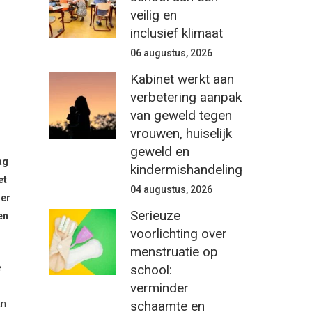
veilig en
inclusief klimaat
06 augustus, 2026
Kabinet werkt aan
verbetering aanpak
van geweld tegen
vrouwen, huiselijk
geweld en
ag
kindermishandeling
et
04 augustus, 2026
mer
Serieuze
en
voorlichting over
menstruatie op
school:
e
verminder
schaamte en
an