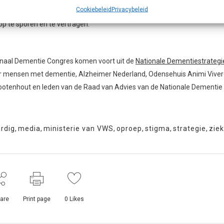
Cookiebeleid
Privacybeleid
an medicijnontwikkeling, participatie van mensen met dementie in de
p te sporen en te vertragen.
ionaal Dementie Congres komen voort uit de
Nationale Dementiestrategi
r mensen met dementie, Alzheimer Nederland, Odensehuis Animi Viver
otenhout en leden van de Raad van Advies van de Nationale Dementie
ardig
,
media
,
ministerie van VWS
,
oproep
,
stigma
,
strategie
,
ziek
are
Print page
0
Likes