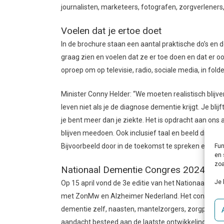
journalisten, marketeers, fotografen, zorgverleners
Voelen dat je ertoe doet
In de brochure staan een aantal praktische do’s en 
graag zien en voelen dat ze er toe doen en dat er o
oproep om op televisie, radio, sociale media, in fold
Minister Conny Helder: “We moeten realistisch blijven
leven niet als je de diagnose dementie krijgt. Je bl
je bent meer dan je ziekte. Het is opdracht aan o
blijven meedoen. Ook inclusief taal en beeld dragen
Fun
Bijvoorbeeld door in de toekomst te spreken en sch
en 
zoa
Nationaal Dementie Congres 2024
Je 
Op 15 april vond de 3e editie van het Nationaal D
met ZonMw en Alzheimer Nederland. Het congres i
dementie zelf, naasten, mantelzorgers, zorgprofess
aandacht besteed aan de laatste ontwikkelingen o