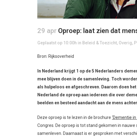
29 apr
Oproep: laat zien dat men
Geplaatst op 10:00h
in
Beleid & Toezicht
,
Overig
,
P
Bron: Rijksoverheid
In Nederland krijgt 1 op de 5 Nederlanders deme
mee blijven doen in de samenleving. Toch worden 
als hulpeloos en afgeschreven. Daarom doen het 
Nederland de oproep aan iedereen die over dement
beelden en besteed aandacht aan de mens achter 
Deze oproep is te lezen in de brochure
‘Dementie in 
Congres. De oproep is tot stand gekomen in nauw
samenleven. Daarnaast is er gesproken met verschi