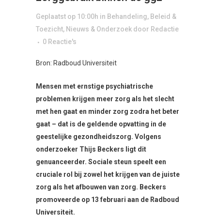
Geplaatst op 10:00h
in
Behandeling
,
Beleid &
Toezicht
,
Nieuws & Onderzoek
door
Redactie
0 Reactie's
Bron: Radboud Universiteit
Mensen met ernstige psychiatrische
problemen krijgen meer zorg als het slecht
met hen gaat en minder zorg zodra het beter
gaat – dat is de geldende opvatting in de
geestelijke gezondheidszorg. Volgens
onderzoeker Thijs Beckers ligt dit
genuanceerder. Sociale steun speelt een
cruciale rol bij zowel het krijgen van de juiste
zorg als het afbouwen van zorg. Beckers
promoveerde op 13 februari aan de Radboud
Universiteit.