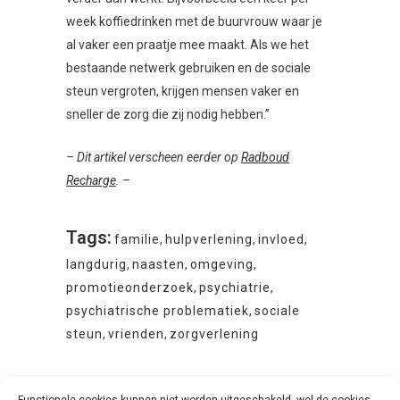
week koffiedrinken met de buurvrouw waar je
al vaker een praatje mee maakt. Als we het
bestaande netwerk gebruiken en de sociale
steun vergroten, krijgen mensen vaker en
sneller de zorg die zij nodig hebben.”
– Dit artikel verscheen eerder op
Radboud
Recharge
. –
Tags:
familie
,
hulpverlening
,
invloed
,
langdurig
,
naasten
,
omgeving
,
promotieonderzoek
,
psychiatrie
,
psychiatrische problematiek
,
sociale
steun
,
vrienden
,
zorgverlening
Functionele cookies kunnen niet worden uitgeschakeld, wel de cookies