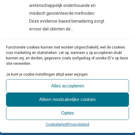
wetenschappelijk onderbouwde en
medisch georiënteerde methoden.
Deze evidence-based benadering zorgt
ervoor dat cliënten de...
LEES MEER
Functionele cookies kunnen niet worden uitgeschakeld, wel de cookies
voor marketing en statistieken. Let op, wanneer u op accepteren drukt
kunnen wij, en derden, gegevens zoals surfgedrag of unieke ID's op deze
site verwerken.
Je kunt je cookie instellingen altijd weer wijzigen.
GGZ
Alles accepteren
Alleen noodzakelijke cookies
Het
geestelijke gezondheidszorg
platform
KVK 72181400
Opties
Alle rechten voorbehouden
Cookiebeleid
Privacybeleid