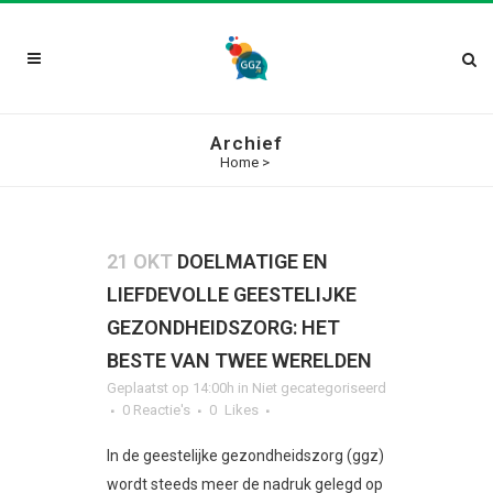
Archief
Home
>
21 OKT
DOELMATIGE EN
LIEFDEVOLLE GEESTELIJKE
GEZONDHEIDSZORG: HET
BESTE VAN TWEE WERELDEN
Geplaatst op 14:00h
in Niet gecategoriseerd
0 Reactie's
0
Likes
In de geestelijke gezondheidszorg (ggz)
wordt steeds meer de nadruk gelegd op