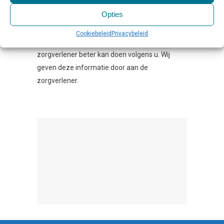
[ratemypost]
Opties
Wanneer u minder dan 3 sterren geeft aan een
instelling vraagt onze ggz robot u om aan te
Cookiebeleid
Privacybeleid
geven waarom u niet tevreden bent en wat de
zorgverlener beter kan doen volgens u. Wij
geven deze informatie door aan de
zorgverlener.