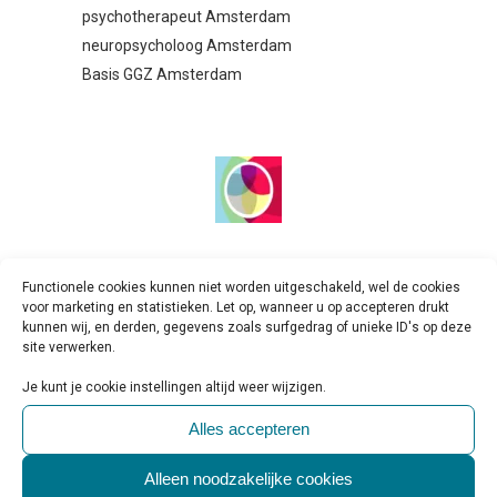
psychotherapeut Amsterdam
neuropsycholoog Amsterdam
Basis GGZ Amsterdam
Hersencentrum GGZ Amsterdam
Functionele cookies kunnen niet worden uitgeschakeld, wel de cookies
Straatnaam: Marnixstraat 364
voor marketing en statistieken. Let op, wanneer u op accepteren drukt
kunnen wij, en derden, gegevens zoals surfgedrag of unieke ID's op deze
Postcode: 1016 XW, Amsterdam
site verwerken.
Tel:
020-8453240
Website:
Hersencentrum Amsterdam
Je kunt je cookie instellingen altijd weer wijzigen.
E-mail:
info@hersencentrum.nl
Alles accepteren
Aanmelden bij Hersencentrum Amsterdam
Alleen noodzakelijke cookies