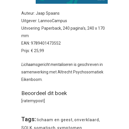
Auteur: Jaap Spaans
Uitgever: LannooCampus
Uitvoering: Paperback, 240 pagina’s, 240 x 170
mm
EAN: 9789401473552
Prijs: € 25,99
Lichaamsgericht mentaliseren
is geschreven in
samenwerking met Altrecht Psychosomatiek
Eikenboom.
Beoordeel dit boek
[ratemypost]
Tags:
lichaam en geest
,
onverklaard
,
SOLK
,
somatisch
,
symptomen