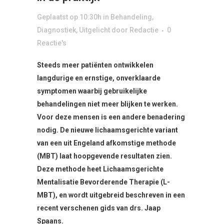
Geplaatst op 10:30h
in
Behandeling
,
Diagnostiek
,
Uitgelicht
door
Redactie
0
Reactie's
Steeds meer patiënten ontwikkelen
langdurige en ernstige, onverklaarde
symptomen waarbij gebruikelijke
behandelingen niet meer blijken te werken.
Voor deze mensen is een andere benadering
nodig. De nieuwe lichaamsgerichte variant
van een uit Engeland afkomstige methode
(MBT) laat hoopgevende resultaten zien.
Deze methode heet Lichaamsgerichte
Mentalisatie Bevorderende Therapie (L-
MBT), en wordt uitgebreid beschreven in een
recent verschenen gids van drs. Jaap
Spaans.