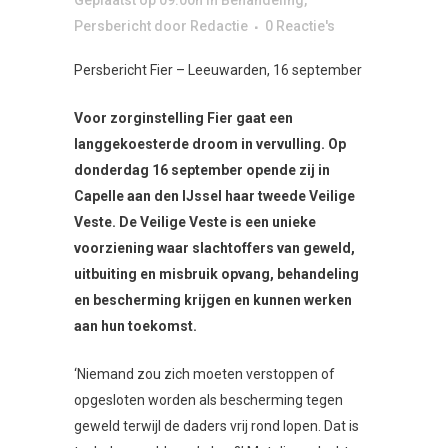
Geplaatst op 09:00h
in
Behandeling
,
Persbericht
door
Redactie
0 Reactie's
Persbericht Fier – Leeuwarden, 16 september
Voor zorginstelling Fier gaat een
langgekoesterde droom in vervulling. Op
donderdag 16 september opende zij in
Capelle aan den IJssel haar tweede Veilige
Veste. De Veilige Veste is een unieke
voorziening waar slachtoffers van geweld,
uitbuiting en misbruik opvang, behandeling
en bescherming krijgen en kunnen werken
aan hun toekomst.
‘Niemand zou zich moeten verstoppen of
opgesloten worden als bescherming tegen
geweld terwijl de daders vrij rond lopen. Dat is