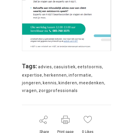
Tags:
advies
,
casuïstiek
,
eetstoornis
,
expertise
,
herkennen
,
informatie
,
jongeren
,
kennis
,
kinderen
,
meedenken
,
vragen
,
zorgprofessionals
Share
Print page
0
Likes