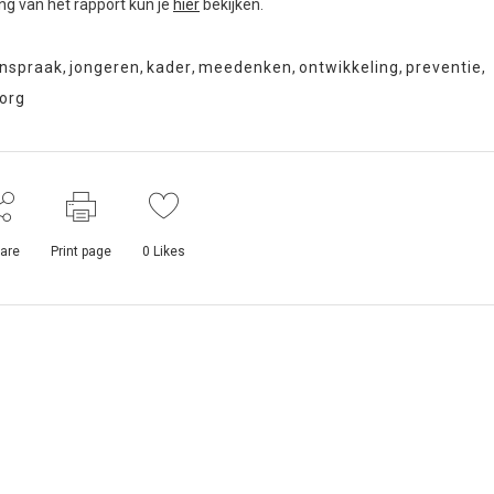
ng van het rapport kun je
hier
bekijken.
inspraak
,
jongeren
,
kader
,
meedenken
,
ontwikkeling
,
preventie
,
org
are
Print page
0
Likes