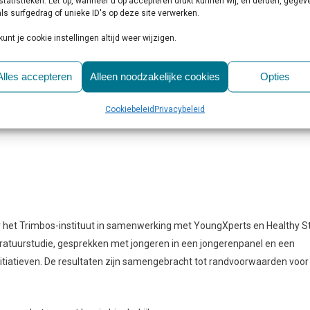
statistieken. Let op, wanneer u op accepteren drukt kunnen wij, en derden, gege
ls surfgedrag of unieke ID's op deze site verwerken.
ongerenparticipatie
kunt je cookie instellingen altijd weer wijzigen.
nals helpen om jongeren goed te betrekken bij drugspreventie, waaro
Alles accepteren
Alleen noodzakelijke cookies
Opties
Cookiebeleid
Privacybeleid
or het Trimbos-instituut in samenwerking met YoungXperts en Healthy St
iteratuurstudie, gesprekken met jongeren in een jongerenpanel en een
itiatieven. De resultaten zijn samengebracht tot randvoorwaarden voor