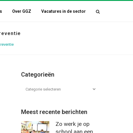
s
Over GGZ
Vacatures in de sector
reventie
reventie
Categorieën
Meest recente berichten
Zo werk je op
school aan een