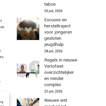
taboe
30 juli, 2026
Excuses en
et
hersteltraject
als
voor jongeren
gesloten
jeugdhulp
n
28 juli, 2026
es,
Regels in nieuwe
Verlofwet
overzichtelijker
en minder
,
complex
23 juli, 2026
uit
Nieuwe wet
ing