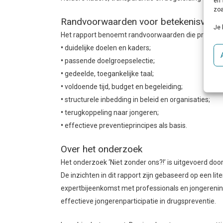
en 
zoa
Randvoorwaarden voor betekenisvolle j
Je 
Het rapport benoemt randvoorwaarden die professio
•
duidelijke doelen en kaders;
•
passende doelgroepselectie;
•
gedeelde, toegankelijke taal;
•
voldoende tijd, budget en begeleiding;
•
structurele inbedding in beleid en organisaties;
•
terugkoppeling naar jongeren;
•
effectieve preventieprincipes als basis.
Over het onderzoek
Het onderzoek ‘Niet zonder ons?!’ is uitgevoerd do
De inzichten in dit rapport zijn gebaseerd op een l
expertbijeenkomst met professionals en jongerenin
effectieve jongerenparticipatie in drugspreventie.