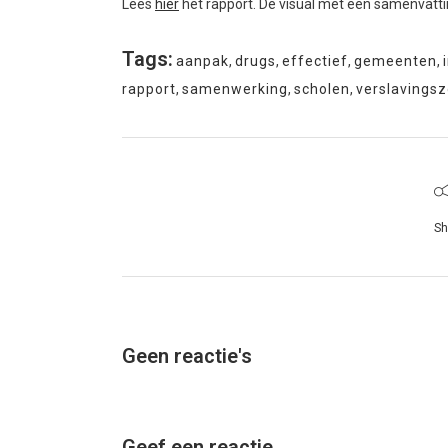
Lees
hier
het rapport. De visual met een samenvatti
Tags:
aanpak
,
drugs
,
effectief
,
gemeenten
,
rapport
,
samenwerking
,
scholen
,
verslavingsz
Sh
Geen reactie's
Geef een reactie