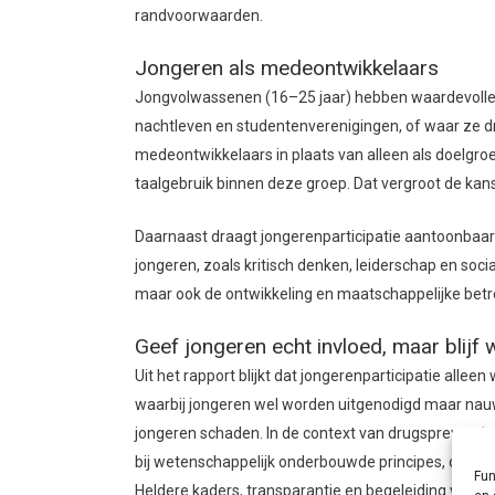
randvoorwaarden.
Jongeren als medeontwikkelaars
Jongvolwassenen (16–25 jaar) hebben waardevolle 
nachtleven en studentenverenigingen, of waar ze d
medeontwikkelaars in plaats van alleen als doelgroe
taalgebruik binnen deze groep. Dat vergroot de ka
Daarnaast draagt jongerenparticipatie aantoonbaar 
jongeren, zoals kritisch denken, leiderschap en socia
maar ook de ontwikkeling en maatschappelijke betr
Geef jongeren echt invloed, maar blij
Uit het rapport blijkt dat jongerenparticipatie alle
waarbij jongeren wel worden uitgenodigd maar nauw
jongeren schaden. In de context van drugspreventie i
bij wetenschappelijk onderbouwde principes, om ris
Fun
Heldere kaders, transparantie en begeleiding vooraf