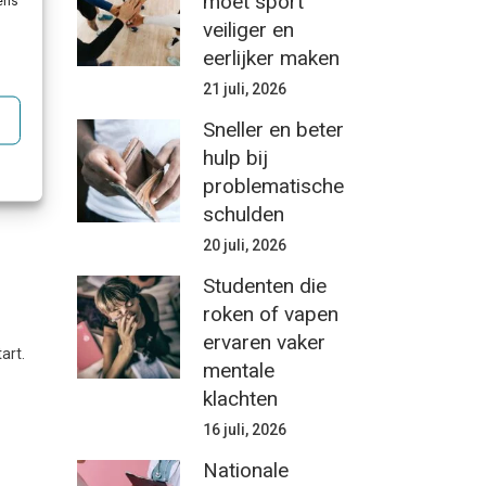
moet sport
vens
veiliger en
eerlijker maken
nder:
21 juli, 2026
Sneller en beter
hulp bij
problematische
schulden
20 juli, 2026
Studenten die
roken of vapen
ervaren vaker
art.
mentale
klachten
16 juli, 2026
Nationale