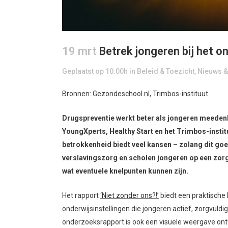
19 mrt
Betrek jongeren bij het o
Geplaatst op 10:00h
in
Beleid & Toezicht
,
Nieuws 
Bronnen: Gezondeschool.nl, Trimbos-instituut
Drugspreventie werkt beter als jongeren meedenke
YoungXperts, Healthy Start en het Trimbos-institu
betrokkenheid biedt veel kansen – zolang dit go
verslavingszorg en scholen jongeren op een zor
wat eventuele knelpunten kunnen zijn.
Het rapport
‘Niet zonder ons?!’
biedt een praktische 
onderwijsinstellingen die jongeren actief, zorgvuld
onderzoeksrapport is ook een visuele weergave ontw