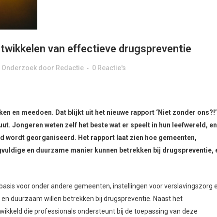
ntwikkelen van effectieve drugspreventie
& Onderzoek
door
Redactie
0 Reactie's
n en meedoen. Dat blijkt uit het nieuwe rapport ‘Niet zonder ons?!’
ut. Jongeren weten zelf het beste wat er speelt in hun leefwereld, e
ed wordt georganiseerd. Het rapport laat zien hoe gemeenten,
gvuldige en duurzame manier kunnen betrekken bij drugspreventie, 
basis voor onder andere gemeenten, instellingen voor verslavingszorg 
ig en duurzaam willen betrekken bij drugspreventie. Naast het
ikkeld die professionals ondersteunt bij de toepassing van deze