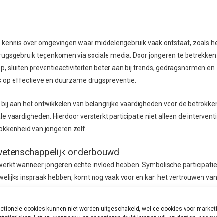
kennis over omgevingen waar middelengebruik vaak ontstaat, zoals h
rugsgebruik tegenkomen via sociale media. Door jongeren te betrekken 
p, sluiten preventieactiviteiten beter aan bij trends, gedragsnormen en
ns op effectieve en duurzame drugspreventie.
bij aan het ontwikkelen van belangrijke vaardigheden voor de betrokke
le vaardigheden. Hierdoor versterkt participatie niet alleen de interventi
okkenheid van jongeren zelf.
f wetenschappelijk onderbouwd
en werkt wanneer jongeren echte invloed hebben. Symbolische participatie
elijks inspraak hebben, komt nog vaak voor en kan het vertrouwen van
s het extra belangrijk om erop te letten dat de input van jongeren aansl
ico’s zoals normalisering of nieuwsgierigheid naar drugs te voorkomen.
ctionele cookies kunnen niet worden uitgeschakeld, wel de cookies voor market
gaand aan, tijdens en na het project zijn daarom essentieel.