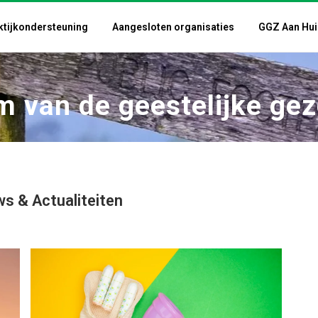
ktijkondersteuning
Aangesloten organisaties
GGZ Aan Hui
um van de geestelijke ge
s & Actualiteiten