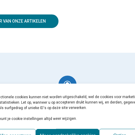
R VAN ONZE ARTIKELEN
ctionele cookies kunnen niet worden uitgeschakeld, wel de cookies voor market
statistieken. Let op, wanneer u op accepteren drukt kunnen wij, en derden, gege
Vacatures
ls surfgedrag of unieke ID's op deze site verwerken.
Vacatures in de geestelijke gezondheidszorg
kunt je cookie instellingen altijd weer wijzigen.
GGZ VACATURES