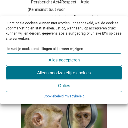
– Persbericht Act4Respect – Atria
(Kennisinstituut voor
Vrouwengeschiedenis en Emancipatie)
Functionele cookies kunnen niet worden uitgeschakeld, wel de cookies
en Rutgers (Kenniscentrum voor
voor marketing en statistieken. Let op, wanneer u op accepteren drukt
seksualiteit en seksuele gezondheid)
kunnen wij, en derden, gegevens zoals surfgedrag of unieke ID's op deze
site verwerken.
zetten zich actief in om
gendergerelateerd geweld te
Je kunt je cookie instellingen altijd weer wijzigen.
voorkomen....
Alles accepteren
LEES MEER
Alleen noodzakelijke cookies
Opties
Cookiebeleid
Privacybeleid