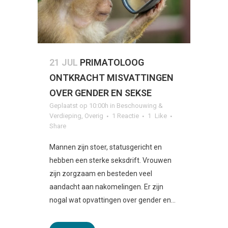
21 JUL
PRIMATOLOOG
ONTKRACHT MISVATTINGEN
OVER GENDER EN SEKSE
Geplaatst op 10:00h
in
Beschouwing &
Verdieping
,
Overig
1 Reactie
1
Like
Share
Mannen zijn stoer, statusgericht en
hebben een sterke seksdrift. Vrouwen
zijn zorgzaam en besteden veel
aandacht aan nakomelingen. Er zijn
nogal wat opvattingen over gender en...