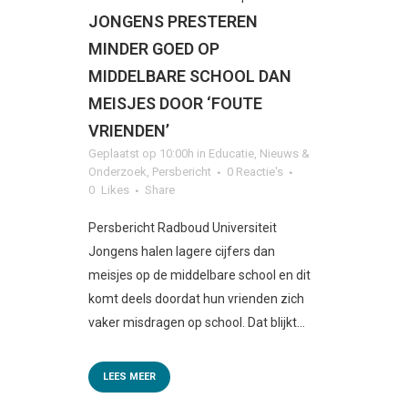
JONGENS PRESTEREN
MINDER GOED OP
MIDDELBARE SCHOOL DAN
MEISJES DOOR ‘FOUTE
VRIENDEN’
Geplaatst op 10:00h
in
Educatie
,
Nieuws &
Onderzoek
,
Persbericht
0 Reactie's
0
Likes
Share
Persbericht Radboud Universiteit
Jongens halen lagere cijfers dan
meisjes op de middelbare school en dit
komt deels doordat hun vrienden zich
vaker misdragen op school. Dat blijkt...
LEES MEER