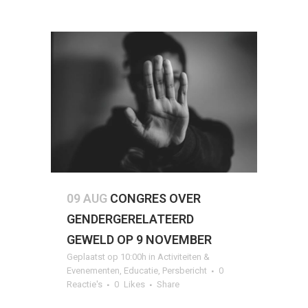
09 AUG
CONGRES OVER
GENDERGERELATEERD
GEWELD OP 9 NOVEMBER
Geplaatst op 10:00h
in
Activiteiten &
Evenementen
,
Educatie
,
Persbericht
0
Reactie's
0
Likes
Share