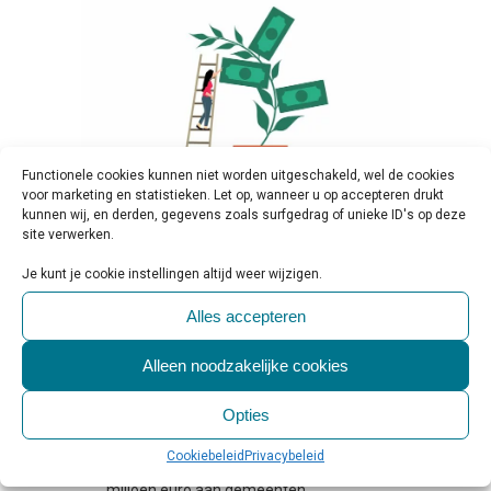
Functionele cookies kunnen niet worden uitgeschakeld, wel de cookies
voor marketing en statistieken. Let op, wanneer u op accepteren drukt
kunnen wij, en derden, gegevens zoals surfgedrag of unieke ID's op deze
site verwerken.
25 NOV
MILJOENEN
Je kunt je cookie instellingen altijd weer wijzigen.
BESCHIKBAAR VOOR
TRANSFORMATIE GESLOTEN
Alles accepteren
JEUGDHULP
Alleen noodzakelijke cookies
Geplaatst op 10:00h
in
Beleid & Toezicht
,
Jeugd GGZ
,
Regelgeving & Politiek
0
Opties
Reactie's
0
Likes
Share
Cookiebeleid
Privacybeleid
Bron: Rijksoverheid Het kabinet stelt 176
miljoen euro aan gemeenten