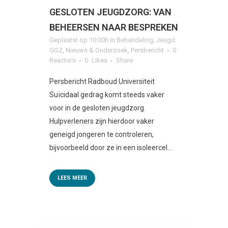
GESLOTEN JEUGDZORG: VAN
BEHEERSEN NAAR BESPREKEN
Geplaatst op 10:00h
in
Behandeling
,
Jeugd
GGZ
,
Nieuws & Onderzoek
,
Persbericht
0
Reactie's
0
Likes
Share
Persbericht Radboud Universiteit
Suïcidaal gedrag komt steeds vaker
voor in de gesloten jeugdzorg.
Hulpverleners zijn hierdoor vaker
geneigd jongeren te controleren,
bijvoorbeeld door ze in een isoleercel...
LEES MEER