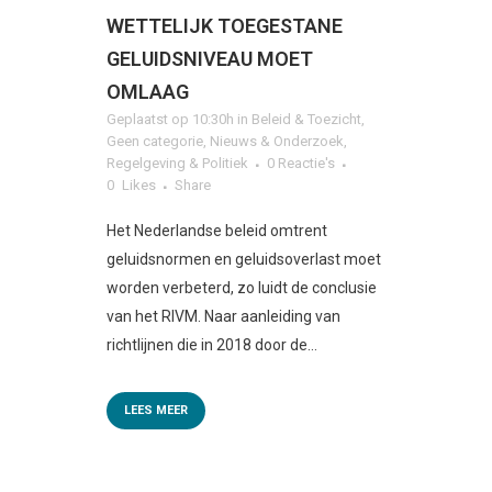
WETTELIJK TOEGESTANE
GELUIDSNIVEAU MOET
OMLAAG
Geplaatst op 10:30h
in
Beleid & Toezicht
,
Geen categorie
,
Nieuws & Onderzoek
,
Regelgeving & Politiek
0 Reactie's
0
Likes
Share
Het Nederlandse beleid omtrent
geluidsnormen en geluidsoverlast moet
worden verbeterd, zo luidt de conclusie
van het RIVM. Naar aanleiding van
richtlijnen die in 2018 door de...
LEES MEER