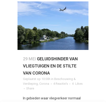
29 MEI
GELUIDSHINDER VAN
VLIEGTUIGEN EN DE STILTE
VAN CORONA
Geplaatst op 10:00h
in
Beschouwing &
Verdieping
,
Corona
4 Reactie's
4
Likes
Share
In gebieden waar vliegverkeer normaal
gesproken om de haverklap over de