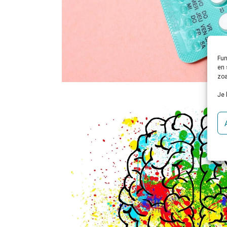
Fun
en 
zoa
Je 