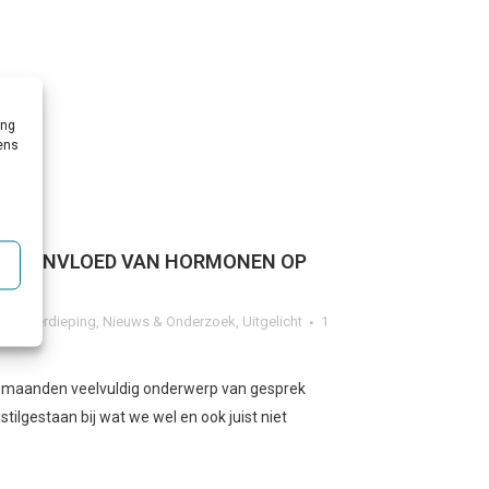
ing
vens
 DE INVLOED VAN HORMONEN OP
g & Verdieping
,
Nieuws & Onderzoek
,
Uitgelicht
1
ste maanden veelvuldig onderwerp van gesprek
ilgestaan bij wat we wel en ook juist niet