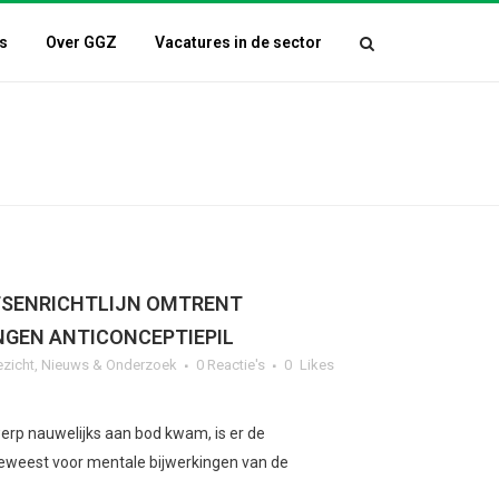
s
Over GGZ
Vacatures in de sector
TSENRICHTLIJN OMTRENT
NGEN ANTICONCEPTIEPIL
ezicht
,
Nieuws & Onderzoek
0 Reactie's
0
Likes
erp nauwelijks aan bod kwam, is er de
eweest voor mentale bijwerkingen van de