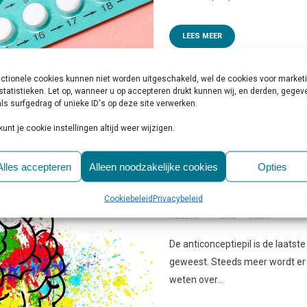
LEES MEER
ctionele cookies kunnen niet worden uitgeschakeld, wel de cookies voor market
statistieken. Let op, wanneer u op accepteren drukt kunnen wij, en derden, gege
ls surfgedrag of unieke ID's op deze site verwerken.
kunt je cookie instellingen altijd weer wijzigen.
30 JAN
MEER OOG VOOR
Alles accepteren
Alleen noodzakelijke cookies
Opties
HET BREIN
Cookiebeleid
Privacybeleid
Geplaatst op 10:30h
in
Beschouwin
Reactie
1
Like
Share
De anticonceptiepil is de laat
geweest. Steeds meer wordt er st
weten over...