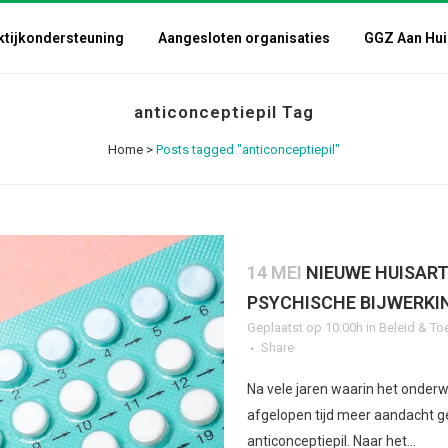
ktijkondersteuning
Aangesloten organisaties
GGZ Aan Hui
anticonceptiepil Tag
Home
>
Posts tagged "anticonceptiepil"
14 MEI
NIEUWE HUISAR
PSYCHISCHE BIJWERKI
Geplaatst op 10:00h
in
Beleid & To
Share
Na vele jaren waarin het onderw
afgelopen tijd meer aandacht g
anticonceptiepil. Naar het...