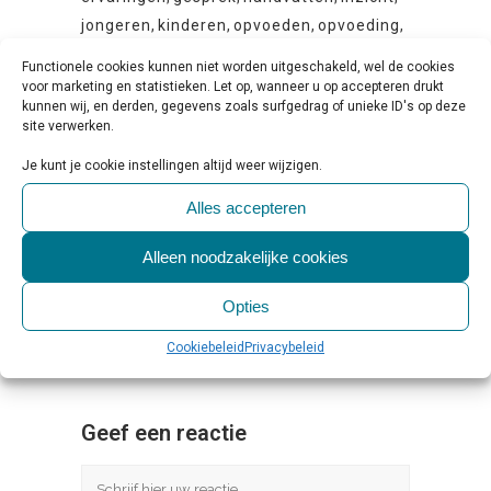
jongeren
,
kinderen
,
opvoeden
,
opvoeding
,
ouders
,
podcastserie
,
tips
Functionele cookies kunnen niet worden uitgeschakeld, wel de cookies
voor marketing en statistieken. Let op, wanneer u op accepteren drukt
kunnen wij, en derden, gegevens zoals surfgedrag of unieke ID's op deze
site verwerken.
Je kunt je cookie instellingen altijd weer wijzigen.
Alles accepteren
Share
Print page
0
Likes
Alleen noodzakelijke cookies
Opties
Cookiebeleid
Privacybeleid
Geef een reactie