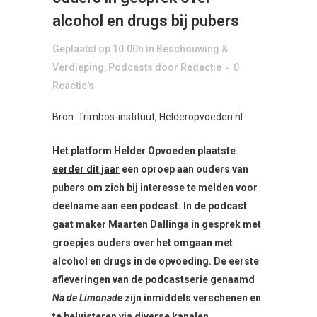
alcohol en drugs bij pubers
Geplaatst op 10:00h
in
Beschouwing &
Verdieping
,
Podcasts
door
Redactie
0
Reactie's
Bron: Trimbos-instituut, Helderopvoeden.nl
Het platform Helder Opvoeden plaatste
eerder dit jaar
een oproep aan ouders van
pubers om zich bij interesse te melden voor
deelname aan een podcast. In de podcast
gaat maker Maarten Dallinga in gesprek met
groepjes ouders over het omgaan met
alcohol en drugs in de opvoeding. De eerste
afleveringen van de podcastserie genaamd
Na de Limonade
zijn inmiddels verschenen en
te beluisteren via diverse kanalen.