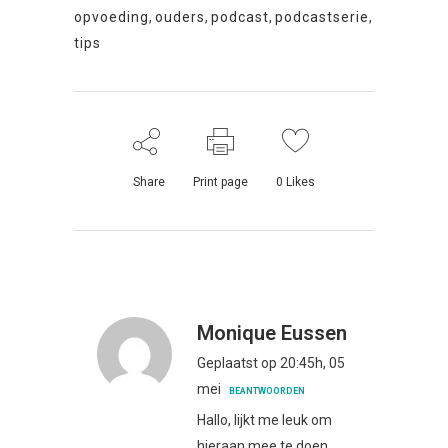
opvoeding
,
ouders
,
podcast
,
podcastserie
,
tips
Share
Print page
0
Likes
Monique Eussen
Geplaatst op 20:45h, 05
mei
BEANTWOORDEN
Hallo, lijkt me leuk om
hieraan mee te doen.