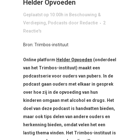
Helder Opvoeden
Geplaatst op 10:00h
in
Beschouwing &
Verdieping
,
Podcasts
door
Redactie
2
Reactie's
Bron: Trimbos-instituut
Online platform
Helder Opvoeden
(onderdeel
van het Trimbos-instituut) maakt een
podcastserie voor ouders van pubers. In de
podcast gaan ouders met elkaar in gesprek
over hoe zij in de opvoeding van hun
kinderen omgaan met alcohol en drugs. Het
doel van deze podcast is handvatten bieden,
maar ook tips delen van andere ouders en
herkenning bieden, omdat velen het een
lastig thema vinden. Het Trimbos-instituut is