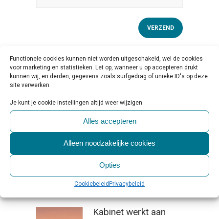
Categorieën
Functionele cookies kunnen niet worden uitgeschakeld, wel de cookies
voor marketing en statistieken. Let op, wanneer u op accepteren drukt
kunnen wij, en derden, gegevens zoals surfgedrag of unieke ID's op deze
site verwerken.
Je kunt je cookie instellingen altijd weer wijzigen.
Meest recente berichten
Alles accepteren
Zo werk je op school
Alleen noodzakelijke cookies
aan een veilig en
Opties
inclusief klimaat
06 augustus, 2026
Cookiebeleid
Privacybeleid
Kabinet werkt aan