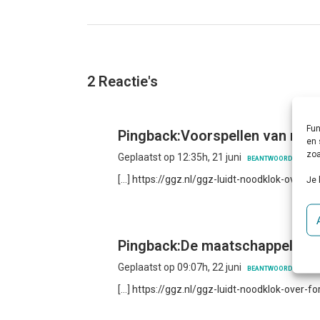
2 Reactie's
Fun
Pingback:
Voorspellen van risi
en 
zoa
Geplaatst op 12:35h, 21 juni
BEANTWOORDEN
[…]
https://ggz.nl/ggz-luidt-noodklok-over-f
Je 
Pingback:
De maatschappelijke
Geplaatst op 09:07h, 22 juni
BEANTWOORDEN
[…]
https://ggz.nl/ggz-luidt-noodklok-over-f