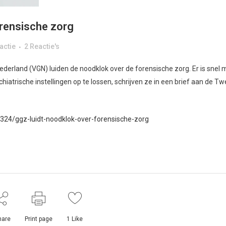
orensische zorg
actie
2 Reactie's
erland (VGN) luiden de noodklok over de forensische zorg. Er is snel 
hiatrische instellingen op te lossen, schrijven ze in een brief aan de T
24/ggz-luidt-noodklok-over-forensische-zorg
hare
Print page
1
Like