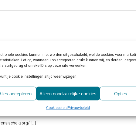
ctionele cookies kunnen niet worden uitgeschakeld, wel de cookies voor market
co op seksuele agressie. | GGZ
statistieken. Let op, wanneer u op accepteren drukt kunnen wij, en derden, gege
ls surfgedrag of unieke ID's op deze site verwerken.
orensische-zorg/
[…]
kunt je cookie instellingen altijd weer wijzigen.
Alles accepteren
Alleen noodzakelijke cookies
Opties
 waarde van de meestercrimineel | GGZ
Cookiebeleid
Privacybeleid
orensische-zorg/
[…]