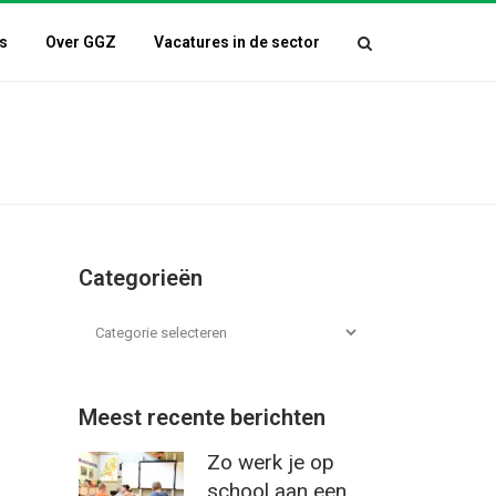
s
Over GGZ
Vacatures in de sector
Categorieën
Meest recente berichten
Zo werk je op
school aan een