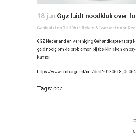
18 jun
Ggz luidt noodklok over f
Geplaatst op 19:10h
in
Beleid & Toezicht
door
Red
GGZ Nederland en Vereniging Gehandicaptenzorg Ned
geld nodig om de problemen bij tbs-klinieken en psyc
Kamer.
https://www.limburger.nl/cnt/dmf20180618_000643
Tags:
GGZ
S