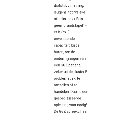
diefstal, vernieling,
leugens, tot fysieke
attacks, enz). Er is
geen ‘brandstapel’ –
er is (m.i.)
onvoldoende
capaciteit, bij de
buren, om de
ondermijningen van
een GGZ patiënt,
zeker uit de cluster B
problematiek, te
omzeilen of te
handelen. Daar is een
gespecialiseerde
opleiding voor nodig!
De GGZ spreekt, heel