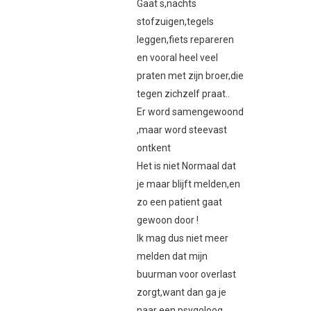
Gaat s,nachts
stofzuigen,tegels
leggen,fiets repareren
en vooral heel veel
praten met zijn broer,die
tegen zichzelf praat..
Er word samengewoond
,maar word steevast
ontkent
Het is niet Normaal dat
je maar blijft melden,en
zo een patient gaat
gewoon door !
Ik mag dus niet meer
melden dat mijn
buurman voor overlast
zorgt,want dan ga je
naar een psygoloog