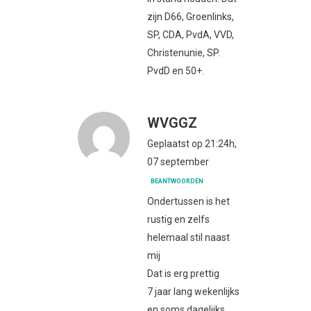
zijn D66, Groenlinks,
SP, CDA, PvdA, VVD,
Christenunie, SP.
PvdD en 50+.
WVGGZ
Geplaatst op 21:24h,
07 september
BEANTWOORDEN
Ondertussen is het
rustig en zelfs
helemaal stil naast
mij
Dat is erg prettig
7 jaar lang wekenlijks
en soms dagelijks