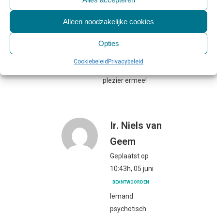
waaraan u dan bent
overgeleverd:
Alleen noodzakelijke cookies
https://www.youtube.com/watch?
v=J-oDpao9_GY
Opties
Dat is de brandstapel
Cookiebeleid
Privacybeleid
van een narcist. Veel
plezier ermee!
Ir. Niels van
Geem
Geplaatst op
10:43h, 05 juni
BEANTWOORDEN
Iemand
psychotisch