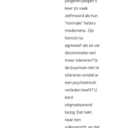
jongeren plegen 5
keer zo vaak
zelfmoord als hun
“normale” hetero
medemens. Zijn
homo’s nu
agressief als ze uw
discriminatie niet
meer tolereren? Is
de buurman niet te
tolereren omdat ie
een psychiatrisch
verleden heeft? U
bent
stigmatiserend
bezig. Dat riekt
naar een
volksgericht, en dat