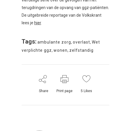
vierdelige serie over de gevolgen van het
terugdringen van de opvang van ggz-patiënten.
De uitgebreide reportage van de Volkskrant
lees je
hier
.
Tags:
ambulante zorg
,
overlast
,
Wet
verplichte ggz
,
wonen
,
zelfstandig
Share
Print page
5
Likes