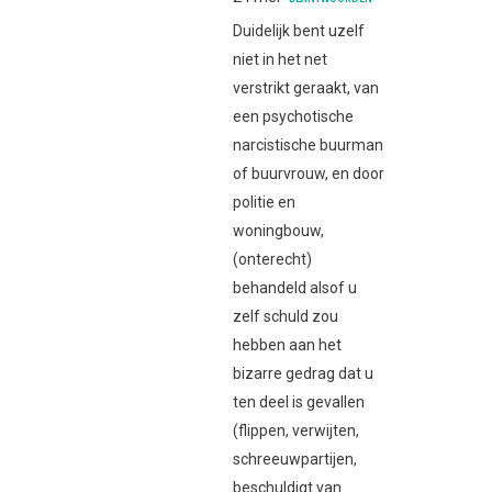
Duidelijk bent uzelf
niet in het net
verstrikt geraakt, van
een psychotische
narcistische buurman
of buurvrouw, en door
politie en
woningbouw,
(onterecht)
behandeld alsof u
zelf schuld zou
hebben aan het
bizarre gedrag dat u
ten deel is gevallen
(flippen, verwijten,
schreeuwpartijen,
beschuldigt van