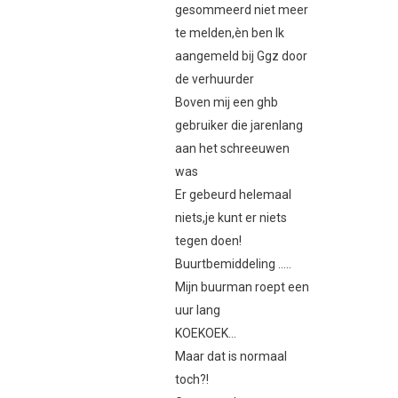
gesommeerd niet meer
te melden,èn ben Ik
aangemeld bij Ggz door
de verhuurder
Boven mij een ghb
gebruiker die jarenlang
aan het schreeuwen
was
Er gebeurd helemaal
niets,je kunt er niets
tegen doen!
Buurtbemiddeling …..
Mijn buurman roept een
uur lang
KOEKOEK…
Maar dat is normaal
toch?!