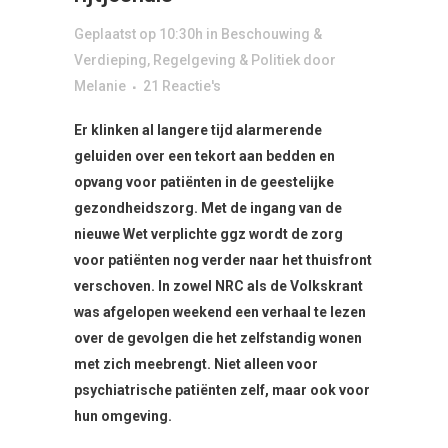
Geplaatst op 10:30h
in
Beschouwing &
Verdieping
,
Regelgeving & Politiek
door
Melanie
21 Reactie's
Er klinken al langere tijd alarmerende
geluiden over een tekort aan bedden en
opvang voor patiënten in de geestelijke
gezondheidszorg. Met de ingang van de
nieuwe Wet verplichte ggz wordt de zorg
voor patiënten nog verder naar het thuisfront
verschoven. In zowel NRC als de Volkskrant
was afgelopen weekend een verhaal te lezen
over de gevolgen die het zelfstandig wonen
met zich meebrengt. Niet alleen voor
psychiatrische patiënten zelf, maar ook voor
hun omgeving.