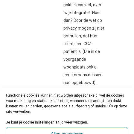
politiek correct, over
‘wijkintegratie’. Hoe
dan? Door de wet op
privacy mogen zij niet
onthullen, dat hun
cliënt, een GGZ
patiënt is. (Die in de
voorgaande
woonplaats ook al
een immens dossier
had opgebouwd).
Trotseer je een
Functionele cookies kunnen niet worden uitgeschakeld, wel de cookies
narcist, of negeer je
voor marketing en statistieken. Let op, wanneer u op accepteren drukt
een narcist, het
kunnen wij, en derden, gegevens zoals surfgedrag of unieke ID's op deze
site verwerken.
volgende filmpje zal u
kunnen voorlichten,
Je kunt je cookie instellingen altijd weer wijzigen.
over de stappen,
Alles accepteren